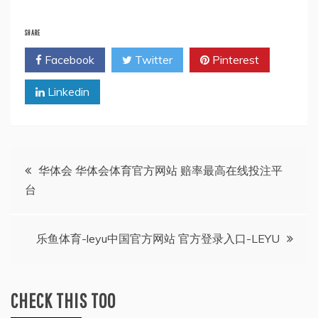
SHARE
Facebook
Twitter
Pinterest
Linkedin
Post
华体会 华体会体育官方网站 赔率最高在线投注平
台
navigation
乐鱼体育-leyu中国官方网站 官方登录入口-LEYU
CHECK THIS TOO